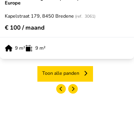
Europe
Kapelstraat 179, 8450 Bredene
(ref.
3061
)
€ 100 / maand
9
m²
9
m²
Toon alle panden